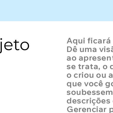
jeto
Aqui ficará
Dê uma vis
ao apresent
se trata, o
o criou ou
que você go
soubessem.
descrições 
Gerenciar p